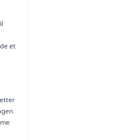
il
nde et
letter
ingen
amme