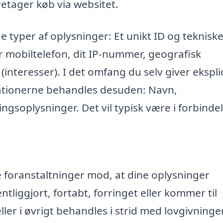
retager køb via websitet.
e typer af oplysninger: Et unikt ID og teknisk
r mobiltelefon, dit IP-nummer, geografisk
 (interesser). I det omfang du selv giver eksplic
mationerne behandles desuden: Navn,
ngsoplysninger. Det vil typisk være i forbinde
ke foranstaltninger mod, at dine oplysninger
entliggjort, fortabt, forringet eller kommer til
r i øvrigt behandles i strid med lovgivninge