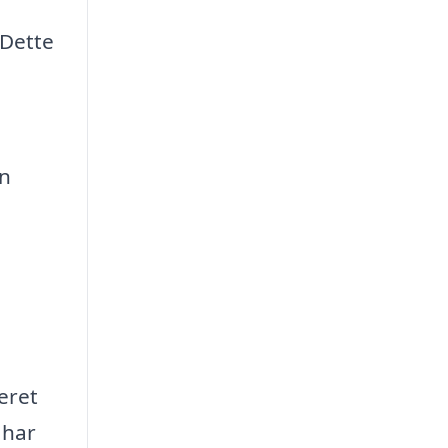
 Dette
en
eret
 har