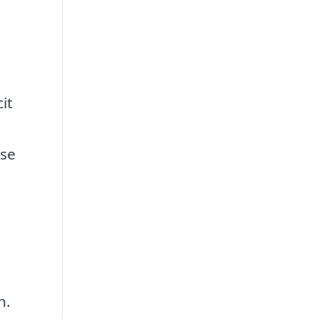
e
it
lse
n.