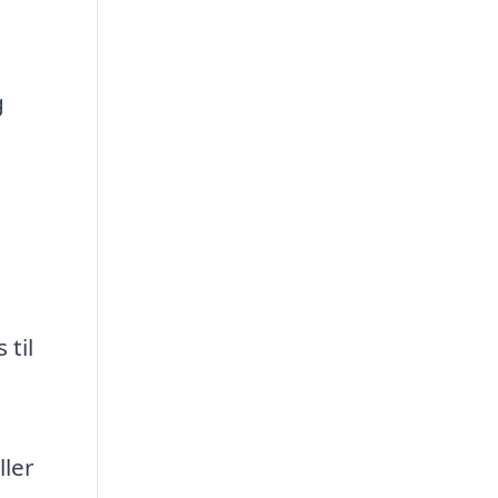
g
 til
ller